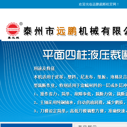
欢迎光临远鹏裁断机官网！
1
2