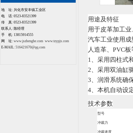
地 址: 兴化市安丰镇工业区
电 话: 0523-83521399
用途及特征
传 真: 0523-83521399
用于皮革加工业
联系人: 陈经理
手 机: 13815914555
汽车工业使用成
网 址:
www.jszhenghe.com
www.tzypjx.com
E-MAIL:
516421670@qq.com
人造革、PVC
1、采用四柱式
2、采用双油缸
3、润滑系统确
4、本机自动设
技术参数
型号
冲裁力
冲裁速度