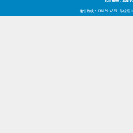
友情链接：
裁断机
销售热线：13815914555 陈经理