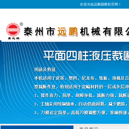
欢迎光临远鹏裁断机官网！
1
2