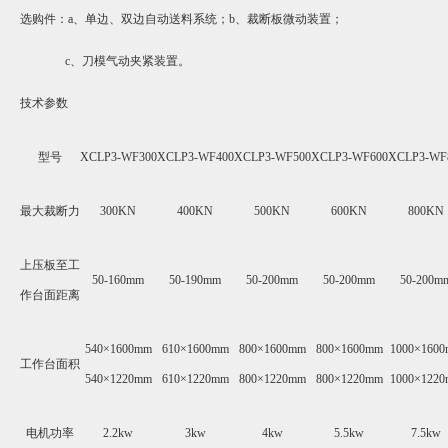
选购件：
a
、单边、双边自动送料系统；
b
、裁断板微动装置；
c
、刀模气动夹紧装置。
技术参数
型号
XCLP3-WF300
XCLP3-WF400
XCLP3-WF500
XCLP3-WF600
XCLP3-WF
最大裁断力
300KN
400KN
500KN
600KN
800KN
上压板至工
50-160mm
50-190mm
50-200mm
50-200mm
50-200m
作台面距离
540×1600mm
610×1600mm
800×1600mm
800×1600mm
1000×160
工作台面积
540×1220mm
610×1220mm
800×1220mm
800×1220mm
1000×122
电机功率
2.2kw
3kw
4kw
5.5kw
7.5kw