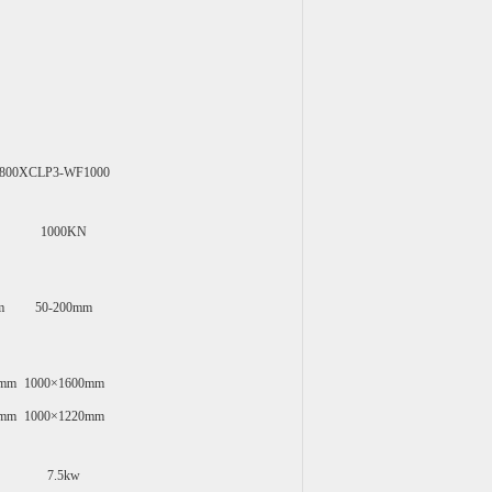
800
XCLP3-WF1000
1000KN
m
50-200mm
0mm
1000×1600mm
0mm
1000×1220mm
7.5kw