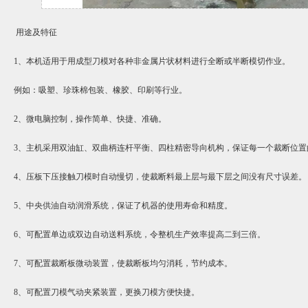
用途及特征
1
、本机适用于用成型刀模对各种非金属片状材料进行全断或半断模切作业。
例如：吸塑、珍珠棉包装、橡胶、印刷等行业。
2
、微电脑控制，操作简单、快捷、准确。
3
、主机采用双油缸、双曲柄连杆平衡、四柱精密导向机构，保证每一个裁断位置
4
、压板下压接触刀模时自动慢切，使裁断料最上层与最下层之间没有尺寸误差。
5
、中央供油自动润滑系统，保证了机器的使用寿命和精度。
6
、可配置单边或双边自动送料系统，令整机生产效率提高二到三倍。
7
、可配置裁断板微动装置，使裁断板均匀消耗，节约成本。
8
、可配置刀模气动夹紧装置，更换刀模方便快捷。